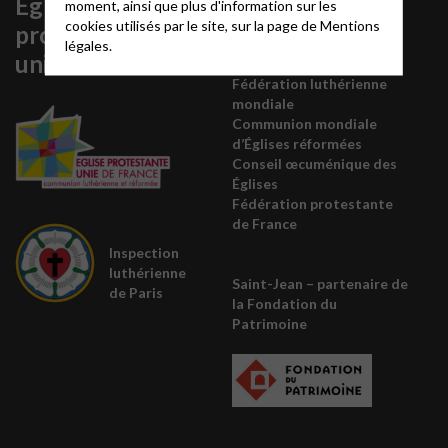
Église
Organisations
moment, ainsi que plus d'information sur les
cookies utilisés par le site, sur la page de
Mentions
protestante
sœurs
légales.
unie
Fédération luthérienne
mondiale
Communion mondiale
d’Églises réformées
Conseil œcuménique des
É
glises
Fédération protestante
de France
Inspection
luthérienne
Saint-Jean – partenaire de
de Paris
la
Fondation du
Patrimoine