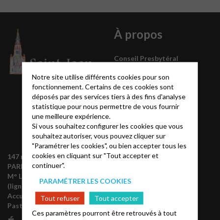
À propos
Conseil Presbytéral
La pasteur
Notre site utilise différents cookies pour son
fonctionnement. Certains de ces cookies sont
déposés par des services tiers à des fins d'analyse
statistique pour nous permettre de vous fournir
une meilleure expérience.
Si vous souhaitez configurer les cookies que vous
souhaitez autoriser, vous pouvez cliquer sur
"Paramétrer les cookies", ou bien accepter tous les
cookies en cliquant sur "Tout accepter et
147 rue de Grenelle 75007
continuer".
PARIS
M° La Tour-Maubourg
PARAMÉTRER LES COOKIES
(ligne 8)
Accueil :
01.47.05.85.66
Tout refuser
Tout accepter
Pasteur :
06.86.45.78.31
Ces paramètres pourront être retrouvés à tout