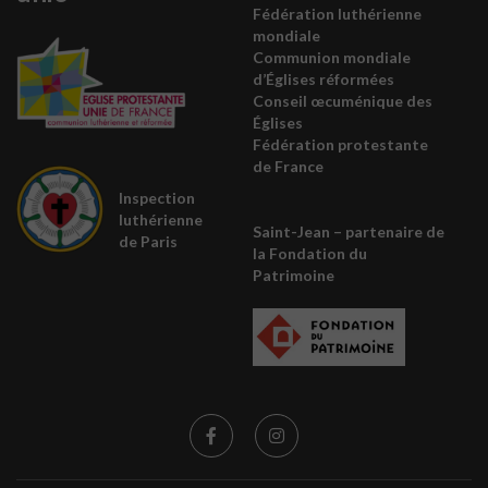
Fédération luthérienne
mondiale
Communion mondiale
d’Églises réformées
Conseil œcuménique des
É
glises
Fédération protestante
de France
Inspection
luthérienne
Saint-Jean – partenaire de
de Paris
la
Fondation du
Patrimoine