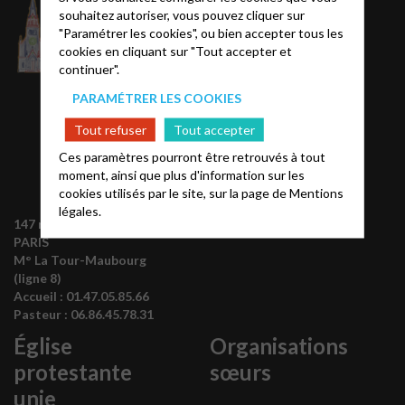
souhaitez autoriser, vous pouvez cliquer sur
"Paramétrer les cookies", ou bien accepter tous les
Conseil Presbytéral
cookies en cliquant sur "Tout accepter et
La pasteur
continuer".
PARAMÉTRER LES COOKIES
Tout refuser
Tout accepter
Ces paramètres pourront être retrouvés à tout
moment, ainsi que plus d'information sur les
cookies utilisés par le site, sur la page de
Mentions
légales.
147 rue de Grenelle 75007
PARIS
M° La Tour-Maubourg
(ligne 8)
Accueil :
01.47.05.85.66
Pasteur :
06.86.45.78.31
Église
Organisations
protestante
sœurs
unie