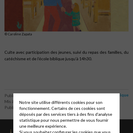
© Caroline Zapata
Culte avec participation des jeunes, suivi du repas des familles, du
catéchisme et de l’école biblique jusqu’à 14h30.
Catéchisme - école biblique
Publié le 4 février 2026
Mis à jour le 19 juillet 2026
Notre site utilise différents cookies pour son
Publié par le webmaster
fonctionnement. Certains de ces cookies sont
déposés par des services tiers à des fins d'analyse
statistique pour nous permettre de vous fournir
une meilleure expérience.
À propos
Si vous souhaitez configurer les cookies que vous