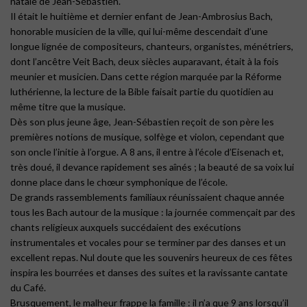
natale de Jean-Sébastien.
Il était le huitième et dernier enfant de Jean-Ambrosius Bach,
honorable musicien de la ville, qui lui-même descendait d’une
longue lignée de compositeurs, chanteurs, organistes, ménétriers,
dont l’ancêtre Veit Bach, deux siècles auparavant, était à la fois
meunier et musicien. Dans cette région marquée par la Réforme
luthérienne, la lecture de la Bible faisait partie du quotidien au
même titre que la musique.
Dès son plus jeune âge, Jean-Sébastien reçoit de son père les
premières notions de musique, solfège et violon, cependant que
son oncle l’initie à l’orgue. A 8 ans, il entre à l’école d’Eisenach et,
très doué, il devance rapidement ses aînés ; la beauté de sa voix lui
donne place dans le chœur symphonique de l’école.
De grands rassemblements familiaux réunissaient chaque année
tous les Bach autour de la musique : la journée commençait par des
chants religieux auxquels succédaient des exécutions
instrumentales et vocales pour se terminer par des danses et un
excellent repas. Nul doute que les souvenirs heureux de ces fêtes
inspira les bourrées et danses des suites et la ravissante cantate
du Café.
Brusquement, le malheur frappe la famille : il n’a que 9 ans lorsqu’il