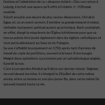
l’estime et l’admiration de ce « despote éclairé ». Dès son retour à
Leipzig, il écrivit une œuvre qu’il offrit à Frédéric II : l’
Offrande
musicale
.
Il écrit ensuite une œuvre de plus vastes dimensions, l’
Art de la
fugue
, et, un an avant sa mort, il termine sa
grande messe en si mineur
,
véritable testament spirituel autant qu’artistique. Bach souhaitait,
en effet, élargir la
missa brevis
de l’Église luthérienne pour que sa
messe puisse être jouée également dans les églises catholiques et
tout particulièrement en Saxe et en Pologne.
Sa vue s’affaiblit brusquement en 1750, après tant d’années de
travail de copie de partitions, souvent à la lueur d’une bougie.
Malgré deux opérations successives par un ophtalmologue anglais,
il perdit la vue.
C’est à son gendre Altnikol qu’il dicta son dernier choral :
Seigneur,
me voici devant ton trône
. Il s’éteignit le 28 juillet de cette même
année, entre sa femme et son plus jeune fils, dans cette même foi
qui avait inspiré toute sa vie.