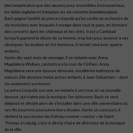
bien tempéré
ainsi que des œuvres pour ensembles instrumentaux,
les
Suites anglaises
et
françaises
, les six
concertos brandebourgeois
.
Bach gagne l’amitié du prince Léopold qui lui confie un orchestre de
six musiciens avec lesquels il voyage dans tout le pays, en donnant
des concerts dans les châteaux et les cités. Il est a Carlsbad
lorsqu’il apprend le décès de sa femme, trop loin pour assister à ses
obsèques. Sa douleur en fut immense, il restait seul avec quatre
enfants.
Après dix-sept mois de veuvage, il se remarie avec Anna
Magdalena Wulken, cantatrice à la cour de Cöthen. Anna
Magdalena sera une épouse dévouée, excellente maîtresse de
maison. Elle donnera treize autres enfants à Jean-Sébastien – dont
six seulement survivront.
Le prince Léopold, son ami, se remarie à son tour, et sa nouvelle
épouse, qui n’aime pas la musique, l’en détourne. Bach se sent
délaissé et décide alors de s’installer dans une ville universitaire où
ses fils pourront poursuivre leurs études. Après un concours, il
obtient la succession de Kühnau comme « cantor » de Saint-
Thomas à Leipzig, c’est-à-dire la chaire de directeur de la musique
de la ville.