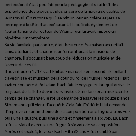
perfection, il était peu fait pour la pédagogie : il souffrait des
espiègleries des élèves et plus encore de la mauvaise qualité de
leur travail. On raconte qu’il se mit un jour en colère et jeta sa
perruque à la tête d’un exécutant. Il souffrait également de
l’autoritarisme du recteur de Weimar qui lui avait imposé un
répétiteur incompétent.
Sa vie familiale, par contre, était heureuse. Sa maison accueillait
amis, étudiants et chaque jour l’on pratiquait la musique de
chambre. Il s’occupait beaucoup de l’éducation musicale et de
l’avenir de ses fils.
Il advint qu’en 1747, Carl Philipp Emanuel, son second fils, brillant
claveciniste et musicien de la cour du roi de Prusse Frédéric II, fait
inviter son père à Potsdam. Bach fait le voyage et lorsqu’il arrive, le
roi jouait de la flûte devant ses invités. Sans laisser au musicien le
temps de se changer, le roi lui demande d’essayer les douze pianos
Silbermann qu’il vient d’acquérir. Cela fait, Frédéric II lui demande
d’improviser sur un thème de sa composition une fugue à trois voix,
puis une à quatre, puis une à cinq et finalement à six voix. Là, Bach
refusa. Mais il exécuta une fugue à six voix de sa composition.
Après cet exploit, le vieux Bach – il a 62 ans – fut comblé par