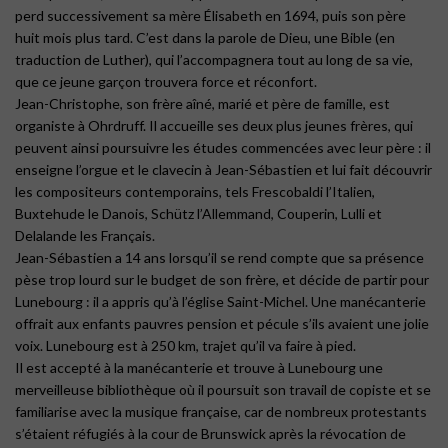
perd successivement sa mère Élisabeth en 1694, puis son père
huit mois plus tard. C’est dans la parole de Dieu, une Bible (en
traduction de Luther), qui l’accompagnera tout au long de sa vie,
que ce jeune garçon trouvera force et réconfort.
Jean-Christophe, son frère aîné, marié et père de famille, est
organiste à Ohrdruff. Il accueille ses deux plus jeunes frères, qui
peuvent ainsi poursuivre les études commencées avec leur père : il
enseigne l’orgue et le clavecin à Jean-Sébastien et lui fait découvrir
les compositeurs contemporains, tels Frescobaldi l’Italien,
Buxtehude le Danois, Schütz l’Allemmand, Couperin, Lulli et
Delalande les Français.
Jean-Sébastien a 14 ans lorsqu’il se rend compte que sa présence
pèse trop lourd sur le budget de son frère, et décide de partir pour
Lunebourg : il a appris qu’à l’église Saint-Michel. Une manécanterie
offrait aux enfants pauvres pension et pécule s’ils avaient une jolie
voix. Lunebourg est à 250 km, trajet qu’il va faire à pied.
Il est accepté à la manécanterie et trouve à Lunebourg une
merveilleuse bibliothèque où il poursuit son travail de copiste et se
familiarise avec la musique française, car de nombreux protestants
s’étaient réfugiés à la cour de Brunswick après la révocation de