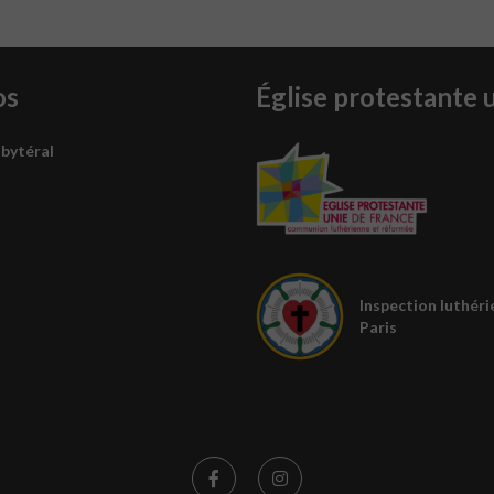
os
Église protestante 
sbytéral
Inspection luthéri
Paris