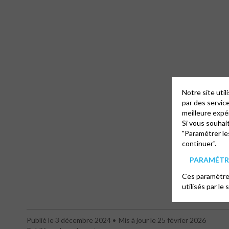
Notre site uti
par des servic
meilleure expé
Si vous souhai
"Paramétrer le
continuer".
PARAMÉTRE
Ces paramètres
utilisés par le 
Publié le 3 décembre 2024
Mis à jour le 25 février 2026