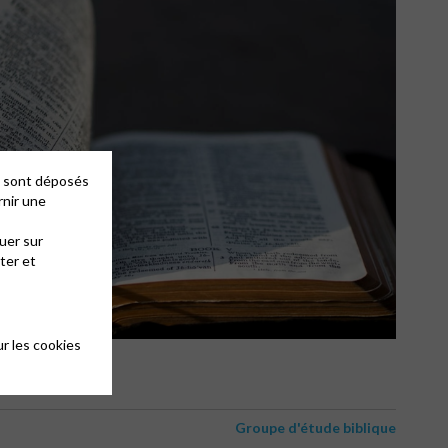
es sont déposés
rnir une
uer sur
ter et
r les cookies
Groupe d'étude biblique