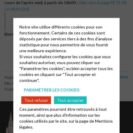
cours de l’après-midi, à partir de 16h00 :
Aller vers la page FETE DE
LA MUSIQUE
Notre site utilise différents cookies pour son
fonctionnement. Certains de ces cookies sont
Bienvenue à toutes et tous !
déposés par des services tiers à des fins d'analyse
statistique pour nous permettre de vous fournir
une meilleure expérience.
Si vous souhaitez configurer les cookies que vous
souhaitez autoriser, vous pouvez cliquer sur
"Paramétrer les cookies", ou bien accepter tous les
cookies en cliquant sur "Tout accepter et
Cultes
Publié le 13 juin 2025
continuer".
Mis à jour le 9 juin 2026
Publié par le webmaster
PARAMÉTRER LES COOKIES
Tout refuser
Tout accepter
Ces paramètres pourront être retrouvés à tout
À propos
moment, ainsi que plus d'information sur les
cookies utilisés par le site, sur la page de
Mentions
légales.
Conseil Presbytéral