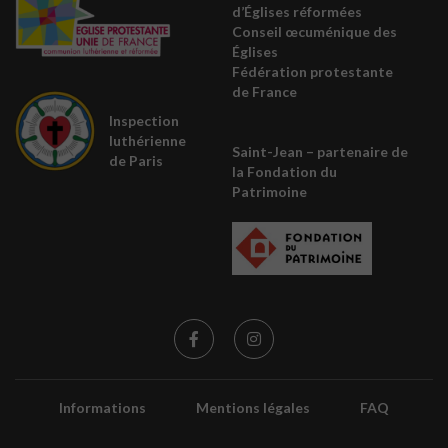
d’Églises réformées
Conseil œcuménique des
É
glises
Fédération protestante
de France
Inspection
luthérienne
Saint-Jean – partenaire de
de Paris
la
Fondation du
Patrimoine
Informations
Mentions légales
FAQ