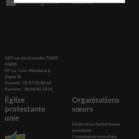
La pasteur
147 rue de Grenelle 75007
PARIS
M° La Tour-Maubourg
(ligne 8)
Accueil :
01.47.05.85.66
Pasteur :
06.86.45.78.31
Église
Organisations
protestante
sœurs
unie
Fédération luthérienne
mondiale
Communion mondiale