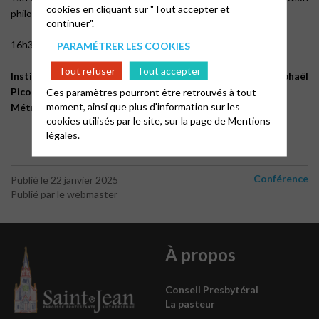
cookies en cliquant sur "Tout accepter et
philosophique (1780-1980)
continuer".
16h30 : Fin
PARAMÉTRER LES COOKIES
Tout refuser
Tout accepter
Institut protestant de théologie – Amphithéâtre Raphaël
Ces paramètres pourront être retrouvés à tout
Picon – 83, boulevard Arago – Paris 14
moment, ainsi que plus d'information sur les
Métro Saint-Jacques ou Denfert-Rochereau
cookies utilisés par le site, sur la page de
Mentions
légales.
Conférence
Publié le 22 janvier 2025
Publié par le webmaster
À propos
Conseil Presbytéral
La pasteur