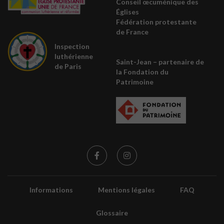
Conseil œcuménique des
É
glises
Fédération protestante
de France
Inspection
luthérienne
Saint-Jean – partenaire de
de Paris
la
Fondation du
Patrimoine
Informations
Mentions légales
FAQ
Glossaire