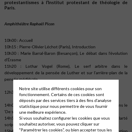
protestantismes à l’Institut protestant de théologie de
Paris.
Amphithéâtre Raphaël Picon
10h00 : Accueil
10h15 : Pierre-Olivier Léchot (Paris), Introduction
10h30 : Marie Barral-Baron (Besançon), Le débat dans l’évolution
d’Érasme
11h20 : Lothar Vogel (Rome), Le serf arbitre dans le
développement de la pensée de Luther et sur l’arrière-plan de la
pensée médiévale
Notre site utilise différents cookies pour son
12h30 : Repas (buffet)
fonctionnement. Certains de ces cookies sont
déposés par des services tiers à des fins d'analyse
14h00 : Andrea Vestrucci (Paris), La question de la langue dans le
statistique pour nous permettre de vous fournir
‘De servo arbitrio’
une meilleure expérience.
Si vous souhaitez configurer les cookies que vous
14h50 : Arthur Huiban (Genève), La question de la clarté
souhaitez autoriser, vous pouvez cliquer sur
scripturaire dans le débat et ses suites
"Paramétrer les cookies", ou bien accepter tous les
15h40 : Philippe Büttgen (Paris), Esquisse d’une réception