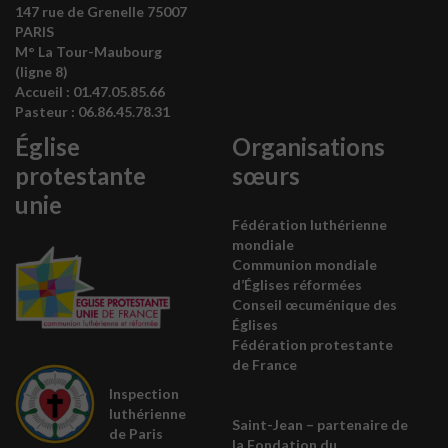
147 rue de Grenelle 75007
PARIS
M° La Tour-Maubourg
(ligne 8)
Accueil :
01.47.05.85.66
Pasteur :
06.86.45.78.31
Église
Organisations
protestante
sœurs
unie
Fédération luthérienne
mondiale
Communion mondiale
d’Églises réformées
Conseil œcuménique des
É
glises
Fédération protestante
de France
Inspection
luthérienne
Saint-Jean – partenaire de
de Paris
la
Fondation du