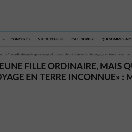
CONCERTS
VIE DE L’ÉGLISE
CALENDRIER
QUI SOMMES-NOU
jeune fille ordinaire, mais que son appel place au début d’un véritable «voyage en terre inconnue» :
EUNE FILLE ORDINAIRE, MAIS 
YAGE EN TERRE INCONNUE» : M