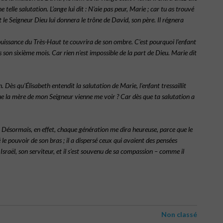
e telle salutation. L’ange lui dit : N’aie pas peur, Marie ; car tu as trouvé
t le Seigneur Dieu lui donnera le trône de David, son père. Il régnera
la puissance du Très-Haut te couvrira de son ombre. C’est pourquoi l’enfant
dans son sixième mois. Car rien n’est impossible de la part de Dieu. Marie dit
 Dès qu’Élisabeth entendit la salutation de Marie, l’enfant tressaillit
é que la mère de mon Seigneur vienne me voir ? Car dès que ta salutation a
ve. Désormais, en effet, chaque génération me dira heureuse, parce que le
le pouvoir de son bras ; il a dispersé ceux qui avaient des pensées
u Israël, son serviteur, et il s’est souvenu de sa compassion – comme il
Non classé