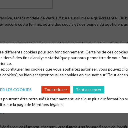
ressive, tantôt modèle de vertus, figure aussi irréelle qu’écrasante. Ou 
e» encore cette femme, pétrie des soucis et des peines du quotidien, que
ui sans tergiversation (ou presque) à un diktat tombé du Ciel ! Abdiquant s
lise différents cookies pour son fonctionnement. Certains de ces cooki
miracle du genre «je gère, je gère» qui, répétée à l’envi, cache une vague 
es tiers à des fins d'analyse statistique pour nous permettre de vous fou
nces qui nous «tombent dessus» ? Pas grand-chose… rien ? Tout et rien à 
rience.
titude qui grignote nos énergies, épuise nos ressources (au propre comm
tez configurer les cookies que vous souhaitez autoriser, vous pouvez cliq
out simplement ?
s cookies", ou bien accepter tous les cookies en cliquant sur "Tout accep
ce à un événement aussi imprévu que déstabilisant, on s’attendrait à la vo
artifice. Par sa voix, l’horizon s’élargit, l’espace-temps se dilate. Pas s
R LES COOKIES
Tout refuser
Tout accepter
artenance qui la dépasse. Son centre de gravité se déplace. Un monde plu
 pourront être retrouvés à tout moment, ainsi que plus d'information su
site, sur la page de
Mentions légales.
s/
)
lilée du nom de Nazareth, chez une vierge fiancée à un homme du nom de Joseph, de