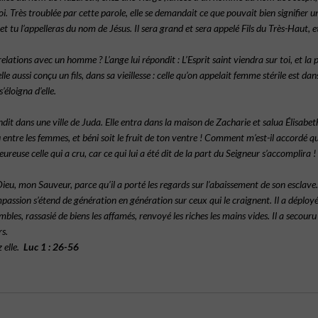
toi. Très troublée par cette parole, elle se demandait ce que pouvait bien signifier un
t tu l’appelleras du nom de Jésus. Il sera grand et sera appelé Fils du Très-Haut, e
 relations avec un homme ? L’ange lui répondit : L’Esprit saint viendra sur toi, et 
 elle aussi conçu un fils, dans sa vieillesse : celle qu’on appelait femme stérile est 
’éloigna d’elle.
dit dans une ville de Juda. Elle entra dans la maison de Zacharie et salua Élisabeth.
-tu entre les femmes, et béni soit le fruit de ton ventre ! Comment m’est-il accord
eureuse celle qui a cru, car ce qui lui a été dit de la part du Seigneur s’accomplira !
en Dieu, mon Sauveur, parce qu’il a porté les regards sur l’abaissement de son escla
assion s’étend de génération en génération sur ceux qui le craignent. Il a déployé 
humbles, rassasié de biens les affamés, renvoyé les riches les mains vides. Il a secour
s.
 elle.
Luc 1 : 26-56