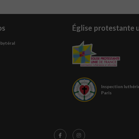
os
Église protestante 
sbytéral
Inspection luthéri
Paris