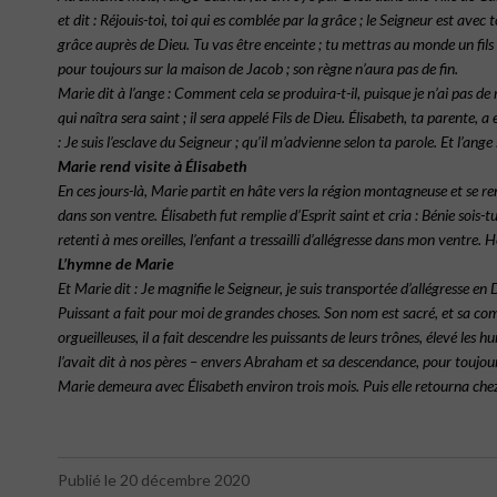
et dit : Réjouis-toi, toi qui es comblée par la grâce ; le Seigneur est avec 
grâce auprès de Dieu. Tu vas être enceinte ; tu mettras au monde un fils e
pour toujours sur la maison de Jacob ; son règne n’aura pas de fin.
Marie dit à l’ange : Comment cela se produira-t-il, puisque je n’ai pas de
qui naîtra sera saint ; il sera appelé Fils de Dieu. Élisabeth, ta parente, a
: Je suis l’esclave du Seigneur ; qu’il m’advienne selon ta parole. Et l’ange s
Marie rend visite à Élisabeth
En ces jours-là, Marie partit en hâte vers la région montagneuse et se ren
dans son ventre. Élisabeth fut remplie d’Esprit saint et cria : Bénie sois
retenti à mes oreilles, l’enfant a tressailli d’allégresse dans mon ventre. H
L’hymne de Marie
Et Marie dit : Je magnifie le Seigneur, je suis transportée d’allégresse 
Puissant a fait pour moi de grandes choses. Son nom est sacré, et sa comp
orgueilleuses, il a fait descendre les puissants de leurs trônes, élevé les 
l’avait dit à nos pères – envers Abraham et sa descendance, pour toujour
Marie demeura avec Élisabeth environ trois mois. Puis elle retourna chez
Publié le 20 décembre 2020