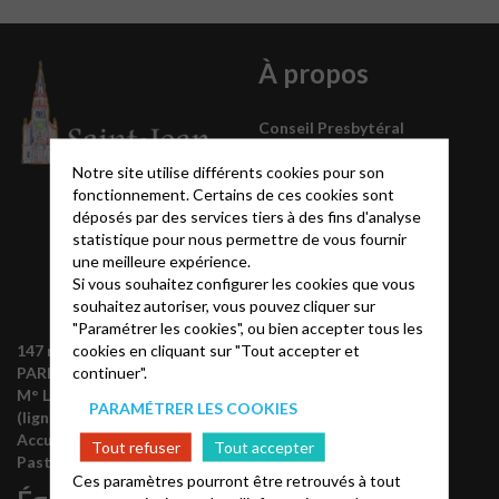
À propos
Conseil Presbytéral
La pasteur
Notre site utilise différents cookies pour son
fonctionnement. Certains de ces cookies sont
déposés par des services tiers à des fins d'analyse
statistique pour nous permettre de vous fournir
une meilleure expérience.
Si vous souhaitez configurer les cookies que vous
souhaitez autoriser, vous pouvez cliquer sur
"Paramétrer les cookies", ou bien accepter tous les
cookies en cliquant sur "Tout accepter et
147 rue de Grenelle 75007
continuer".
PARIS
M° La Tour-Maubourg
PARAMÉTRER LES COOKIES
(ligne 8)
Accueil :
01.47.05.85.66
Tout refuser
Tout accepter
Pasteur :
06.86.45.78.31
Ces paramètres pourront être retrouvés à tout