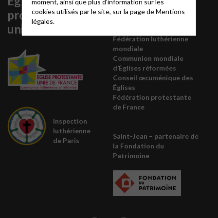
Église
Organisations
moment, ainsi que plus d'information sur les
cookies utilisés par le site, sur la page de
Mentions
protestante
sœurs
légales.
unie
Fédération luthérienne
mondiale
Communion mondiale
d’Églises réformées
Conseil œcuménique des
É
glises
Fédération protestante
de France
Inspection
luthérienne
Saint-Jean – partenaire de
de Paris
la
Fondation du
Patrimoine