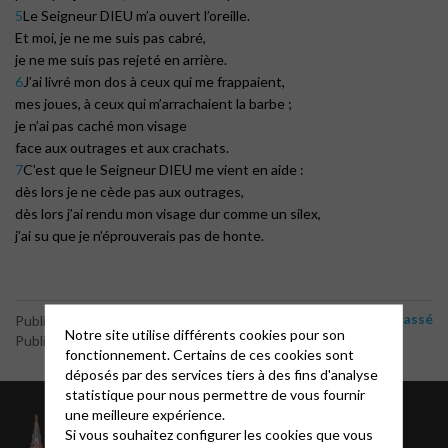
5
Le Seigneur DIEU m’a ouvert l’oreille.
Et moi, je ne me suis pas cabré,
je ne me suis pas rejeté en arrière.
6
J’ai livré mon dos à ceux qui me frappaient,
mes joues, à ceux qui m’arrachaient la barbe ;
je n’ai pas caché mon visage
face aux outrages et aux crachats.
7
C’est que le Seigneur DIEU me vient en aide :
dès lors je ne cède pas aux outrages,
dès lors j’ai rendu mon visage dur comme un silex,
j’ai su que je n’éprouverais pas de honte.
Non classé
Publié le 28 mars 2021
Notre site utilise différents cookies pour son
Publié par le webmaster
fonctionnement. Certains de ces cookies sont
déposés par des services tiers à des fins d'analyse
statistique pour nous permettre de vous fournir
une meilleure expérience.
À propos
Si vous souhaitez configurer les cookies que vous