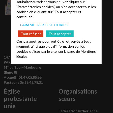
souhaitez autoriser, vous pouvez cliquer sur
"Paramétrer les cookies", ou bien accepter tous les
Conseil Presbytéral
cookies en cliquant sur "Tout accepter et
La pasteur
continuer".
PARAMÉTRER LES COOKIES
Tout refuser
Tout accepter
Ces paramètres pourront être retrouvés à tout
moment, ainsi que plus d'information sur les
cookies utilisés par le site, sur la page de
Mentions
légales.
147 rue de Grenelle 75007
PARIS
M° La Tour-Maubourg
(ligne 8)
Accueil :
01.47.05.85.66
Pasteur :
06.86.45.78.31
Église
Organisations
protestante
sœurs
unie
Fédération luthérienne