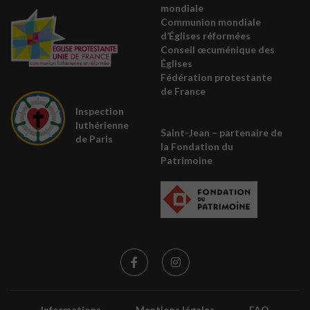
mondiale
Communion mondiale
d’Églises réformées
Conseil œcuménique des
É
glises
Fédération protestante
de France
Inspection
luthérienne
Saint-Jean – partenaire de
de Paris
la
Fondation du
Patrimoine
Informations
Mentions légales
FAQ