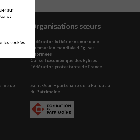
uer sur
ter et
unie
Organisations sœurs
Fédération luthérienne mondiale
r les cookies
Communion mondiale d’Églises
réformées
Conseil œcuménique des
É
glises
Fédération protestante de France
enne de
Saint-Jean – partenaire de la
Fondation
du Patrimoine