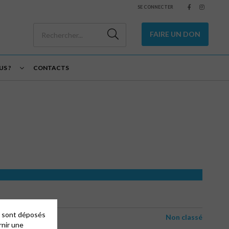
SE CONNECTER
FAIRE UN DON
S ?
CONTACTS
es sont déposés
Non classé
rnir une