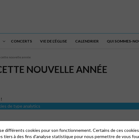
CONCERTS
VIE DE L’ÉGLISE
CALENDRIER
QUI SOMMES-NOU
 cette nouvelle année
CETTE NOUVELLE ANNÉE
 !
kies de type analytics
lise différents cookies pour son fonctionnement. Certains de ces cooki
es tiers à des fins d'analyse statistique pour nous permettre de vous fou