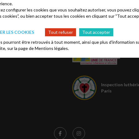
rience.
tez configurer les cookies que vous souhaitez autoriser, vous pouvez cliq
s cookies", ou bien accepter tous les cookies en cliquant sur "Tout accep
os
Église protestante 
R LES COOKIES
Tout refuser
Tout accepter
sbytéral
 pourront être retrouvés à tout moment, ainsi que plus d'information su
site, sur la page de
Mentions légales.
Inspection luthéri
Paris