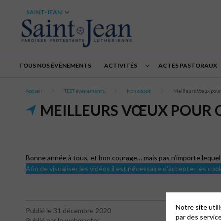
SAINT-JEAN
TOUS NOS ÉVÈNEMENTS
ACTIVITÉS
ACTES PASTORAUX
Accueil
TEST évènements
Non classé
Meilleurs Vœux pour
MEILLEURS VŒUX POUR 
Bonne année à tous, et bon courage… mais pas n’importe lequel
Afin de visualiser les vidéos il est nécessaire d'accepter les coo
Notre site uti
Publié le 31 décembre 2020
par des servic
Publié par le webmaster