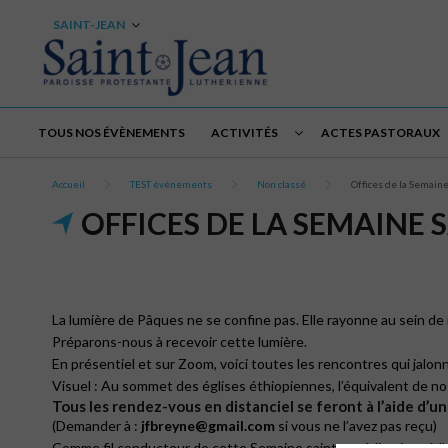
SAINT-JEAN
TOUS NOS ÉVÈNEMENTS
ACTIVITÉS
ACTES PASTORAUX
Accueil
TEST évènements
Non classé
Offices de la Semaine
OFFICES DE LA SEMAINE 
La lumière de Pâques ne se confine pas. Elle rayonne au sein d
Préparons-nous à recevoir cette lumière.
En présentiel et sur Zoom, voici toutes les rencontres qui jalo
Visuel : Au sommet des églises éthiopiennes, l’équivalent de no
Tous les rendez-vous en distanciel se feront à l’aide d’u
(Demander à :
jfbreyne@gmail.com
si vous ne l’avez pas reçu)
Comme fil conducteur de cette Semaine sainte, méditations à l’a