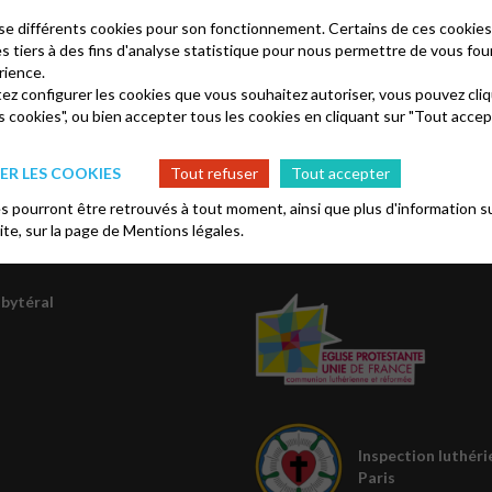
 à l’église Saint-Jean, à 13 heures ;
lise différents cookies pour son fonctionnement. Certains de ces cooki
es tiers à des fins d'analyse statistique pour nous permettre de vous fou
rience.
tez configurer les cookies que vous souhaitez autoriser, vous pouvez cliq
s cookies", ou bien accepter tous les cookies en cliquant sur "Tout accep
R LES COOKIES
Tout refuser
Tout accepter
 pourront être retrouvés à tout moment, ainsi que plus d'information su
site, sur la page de
Mentions légales.
os
Église protestante 
sbytéral
Inspection luthéri
Paris