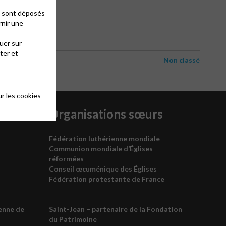
es sont déposés
rnir une
uer sur
ter et
Non classé
r les cookies
unie
Organisations sœurs
Fédération luthérienne mondiale
Communion mondiale d’Églises
réformées
Conseil œcuménique des
É
glises
Fédération protestante de France
enne de
Saint-Jean – partenaire de la
Fondation
du Patrimoine