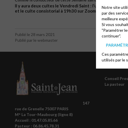
Il y aura deux cultes le Vendredi Saint : l’un en présentiel,
Notre site uti
et le culte consistorial à 19h30 sur Zoom.
par des servic
meilleure expé
Si vous souhai
"Paramétrer le
Publié le 28 mars 2021
continuer".
Publié par le webmaster
PARAMÉTRE
Ces paramètres
utilisés par le 
À prop
Conseil Pre
La pasteur
147
rue de Grenelle 75007 PARIS
M° La Tour-Maubourg (ligne 8)
Accueil :
01.47.05.85.66
Pasteur :
06.86.45.78.31