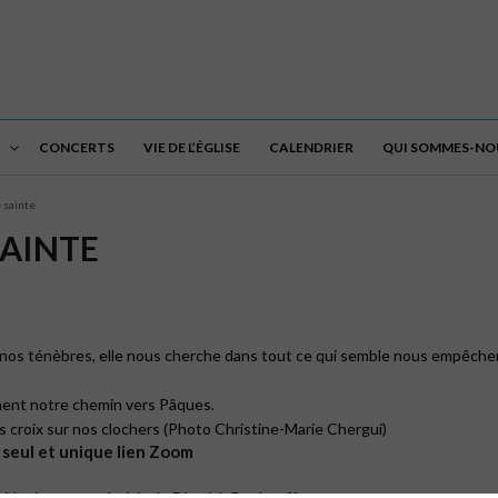
CONCERTS
VIE DE L’ÉGLISE
CALENDRIER
QUI SOMMES-NOU
 sainte
SAINTE
e nos ténèbres, elle nous cherche dans tout ce qui semble nous empêcher
nnent notre chemin vers Pâques.
s croix sur nos clochers (Photo Christine-Marie Chergui)
n seul et unique lien Zoom
ide de textes choisis de Dietrich Bonhoeffer.