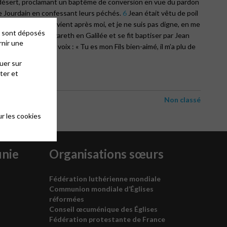
 désert, proclamant un baptême de conversion en vue du pardon
 le Jourdain en confessant leurs péchés.
6
Jean était vêtu de poil
st plus fort que moi vient après moi, et je ne suis pas digne, en me
es sont déposés
, Jésus vint de Nazareth en Galilée et se fit baptiser par Jean
rnir une
des cieux vint une voix : « Tu es mon Fils bien-aimé, il m’a plu de
uer sur
ter et
Non classé
r les cookies
unie
Organisations sœurs
Fédération luthérienne mondiale
Communion mondiale d’Églises
réformées
Conseil œcuménique des
É
glises
Fédération protestante de France