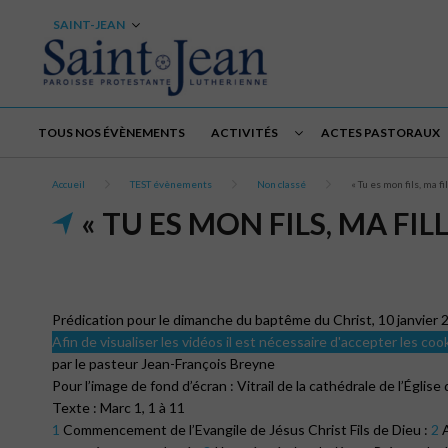
SAINT-JEAN
TOUS NOS ÉVÈNEMENTS
ACTIVITÉS
ACTES PASTORAUX
Accueil
TEST évènements
Non classé
« Tu es mon fils, ma fi
« TU ES MON FILS, MA FILL
Prédication pour le dimanche du baptême du Christ, 10 janvier 
Afin de visualiser les vidéos il est nécessaire d'accepter les coo
par le pasteur Jean-François Breyne
Pour l’image de fond d’écran : Vitrail de la cathédrale de l’Églis
Texte : Marc 1, 1 à 11
1
Commencement de l’Evangile de Jésus Christ Fils de Dieu :
2
A