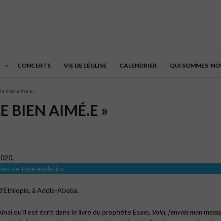
CONCERTS
VIE DE L’ÉGLISE
CALENDRIER
QUI SOMMES-NOU
lle bien aimé.e »
E BIEN AIMÉ.E »
2020,
kies de type analytics
e d’Éthiopie, à Addis-Abeba.
insi qu’il est écrit dans le livre du prophète Esaïe,
Voici, j’envoie mon mess