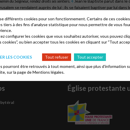
hemin du Seigneur,
rendez droits ses sentiers
.
4
Jean le Baptiste parut dans le
usalem se rendaient auprès de lui ; ils se faisaient baptiser par lui dans
urrissait de sauterelles et de miel sauvage.
7
Il proclamait : « Celui qui e
lise différents cookies pour son fonctionnement. Certains de ces cooki
aptisés d’eau, mais lui vous baptisera d’Esprit Saint. »
9
Or, en ces jours-là
es tiers à des fins d'analyse statistique pour nous permettre de vous fou
es cieux se déchirer et l’Esprit, comme une colombe, descendre sur lui.
11
Et 
rience.
tez configurer les cookies que vous souhaitez autoriser, vous pouvez cliq
s cookies", ou bien accepter tous les cookies en cliquant sur "Tout accep
R LES COOKIES
Tout refuser
Tout accepter
 pourront être retrouvés à tout moment, ainsi que plus d'information su
site, sur la page de
Mentions légales.
os
Église protestante 
sbytéral