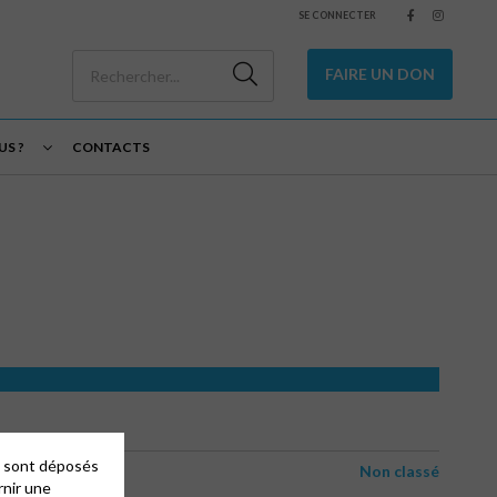
SE CONNECTER
FAIRE UN DON
S ?
CONTACTS
es sont déposés
Non classé
rnir une