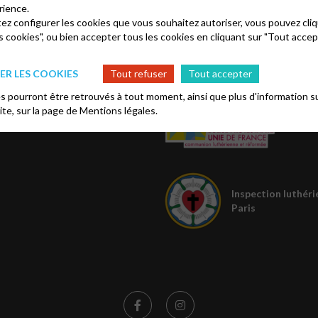
rience.
tez configurer les cookies que vous souhaitez autoriser, vous pouvez cliq
s cookies", ou bien accepter tous les cookies en cliquant sur "Tout accep
os
Église protestante 
R LES COOKIES
Tout refuser
Tout accepter
sbytéral
 pourront être retrouvés à tout moment, ainsi que plus d'information su
site, sur la page de
Mentions légales.
Inspection luthéri
Paris