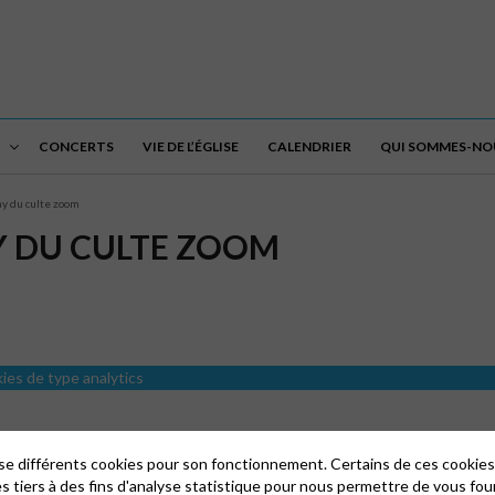
CONCERTS
VIE DE L’ÉGLISE
CALENDRIER
QUI SOMMES-NOU
ay du culte zoom
AY DU CULTE ZOOM
kies de type analytics
lise différents cookies pour son fonctionnement. Certains de ces cooki
es tiers à des fins d'analyse statistique pour nous permettre de vous fou