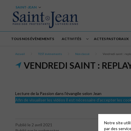
SAINT-JEAN
TOUS NOS ÉVÈNEMENTS
ACTIVITÉS
ACTES PASTORAUX
Accueil
TEST évènements
Non classé
Vendredi saint : repl
VENDREDI SAINT : REPL
Lecture de la Passion dans l’évangile selon Jean
Afin de visualiser les vidéos il est nécessaire d'accepter les coo
Notre site uti
Publié le 2 avril 2021
par des servic
Publié par le webmaster