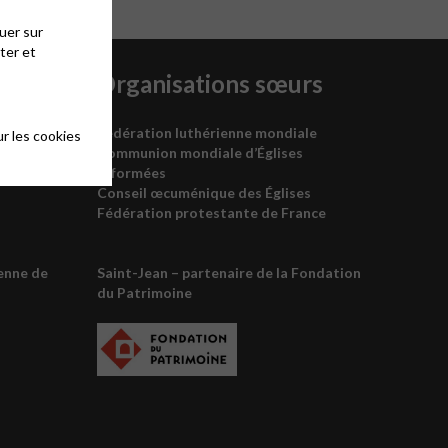
uer sur
ter et
unie
Organisations sœurs
Fédération luthérienne mondiale
r les cookies
Communion mondiale d’Églises
réformées
Conseil œcuménique des
É
glises
Fédération protestante de France
enne de
Saint-Jean – partenaire de la
Fondation
du Patrimoine