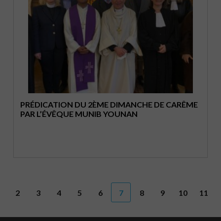
PRÉDICATION DU 2ÈME DIMANCHE DE CARÊME
PAR L’ÉVÊQUE MUNIB YOUNAN
2
3
4
5
6
7
8
9
10
11