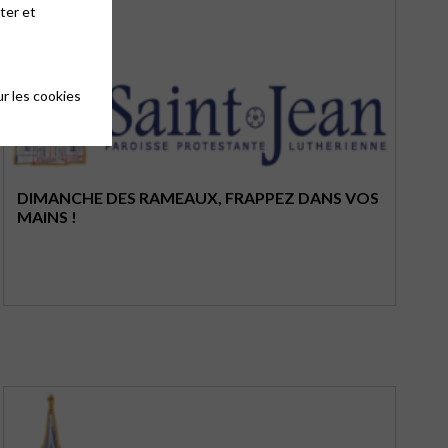
ter et
r les cookies
DIMANCHE DES RAMEAUX, FRAPPEZ DANS VOS
MAINS !