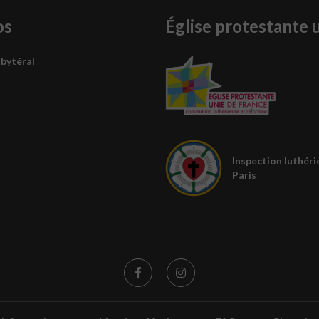
os
Église protestante 
sbytéral
Inspection luthéri
Paris