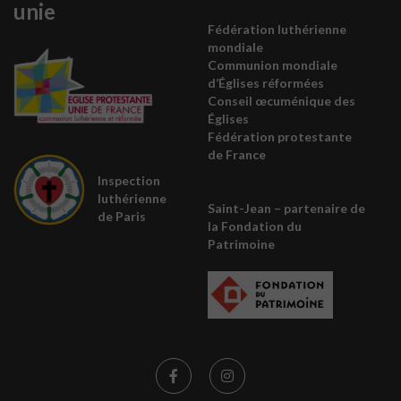
unie
Fédération luthérienne
mondiale
Communion mondiale
d’Églises réformées
Conseil œcuménique des
É
glises
Fédération protestante
de France
Inspection
luthérienne
Saint-Jean – partenaire de
de Paris
la
Fondation du
Patrimoine