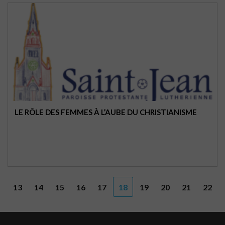
LE RÔLE DES FEMMES À L’AUBE DU CHRISTIANISME
13
14
15
16
17
18
19
20
21
22