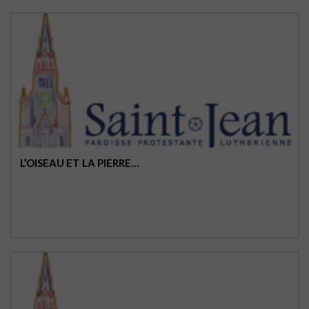
L’OISEAU ET LA PIERRE…