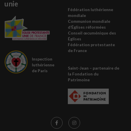
unie
Fédération luthérienne
mondiale
Communion mondiale
d’Églises réformées
Conseil œcuménique des
É
glises
Fédération protestante
de France
Inspection
luthérienne
Saint-Jean – partenaire de
de Paris
la
Fondation du
Patrimoine