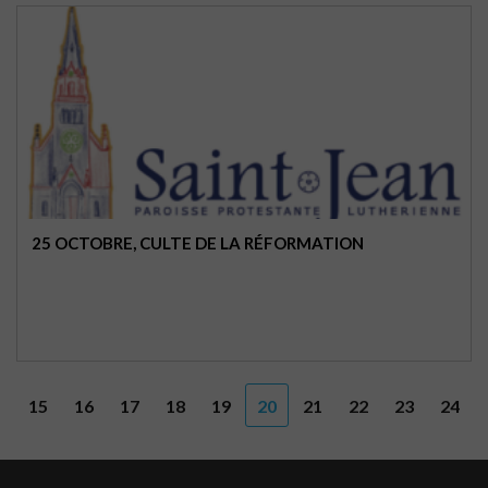
25 OCTOBRE, CULTE DE LA RÉFORMATION
15
16
17
18
19
20
21
22
23
24